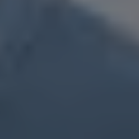
Flyttfirma Rönninge
Flyttfirma Sala
Flyttfirma Sandviken
Flyttfirma Sigtuna
Flyttfirma Skinnskatteberg
Flyttfirma Sollentuna
Flyttfirma Solna
Flyttfirma Surahammar
Flyttfirma Säter
Flyttfirma Södermalm
Flyttfirma Tierp
Flyttfirma Trosa
Flyttfirma Täby