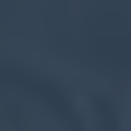
Flyttfirma Upplands-Bro
Flyttfirma Upplands Väsby
Flyttfirma Vagnhärad
Flyttfirma Vallentuna
Flyttfirma Vaxholm
Flyttfirma Vingåker
Flyttfirma Värmdö
Flyttfirma Västerhaninge
Flyttfirma Åkersberga
Flyttfirma Åkers Styckebruk
Flyttfirma Årsta
Flyttfirma Östermalm
Flyttfirma Mälardalen