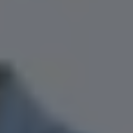
Flyttfirma Ludvika
Flyttfirma Långflytt
Flyttfirma Mariefred
Flyttfirma Motala
Flyttfirma Märsta
Flyttfirma Nacka
Flyttfirma Nora
Flyttfirma Norberg
Flyttfirma Norrköping
Flyttfirma Norrtälje
Flyttfirma Nyköping
Flyttfirma Nykvarn