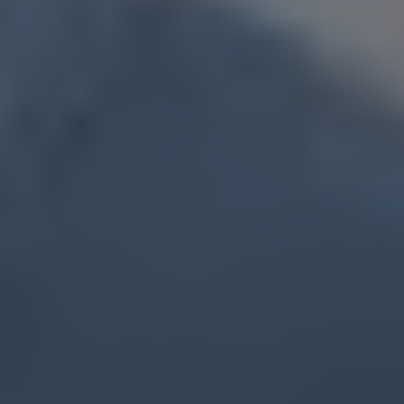
Flyttfirma Rönninge
Flyttfirma Sala
Flyttfirma Sandviken
Flyttfirma Sigtuna
Flyttfirma Skinnskatteberg
Flyttfirma Sollentuna
Flyttfirma Solna
Flyttfirma Surahammar
Flyttfirma Säter
Flyttfirma Södermalm
Flyttfirma Tierp
Flyttfirma Trosa
Flyttfirma Täby