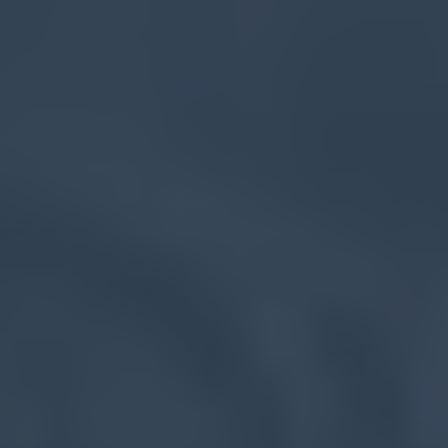
Flyttfirma Upplands-Bro
Flyttfirma Upplands Väsby
Flyttfirma Vagnhärad
Flyttfirma Vallentuna
Flyttfirma Vaxholm
Flyttfirma Vingåker
Flyttfirma Värmdö
Flyttfirma Västerhaninge
Flyttfirma Åkersberga
Flyttfirma Åkers Styckebruk
Flyttfirma Årsta
Flyttfirma Östermalm
Flyttfirma Mälardalen