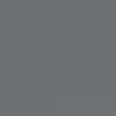
Flyttfirma Fjugesta
Hemstädning
Flyttfirma Flen
Kontorsstädning
Flyttfirma Gnesta
Pianoflytt
Flyttfirma Gävle Stockholm
Skolstädning
Flyttfirma Hagfors
Slutstädning
Flyttfirma Hallsberg
Storstädning
Flyttfirma Hallstahammar
Trappstädning
Flyttfirma Haninge
Flyttfirma Hedemora
Flyttfirma Huddinge
Flyttfirma Hägersten
Flyttfirma Jakobsberg
Flyttfirma Järfälla