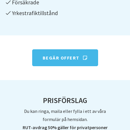
Försäkrade
Flyttfirma Järna
Yrkestrafiktillstånd
Flyttfirma Karlskoga
Flyttfirma Katrineholm
Flyttfirma Knivsta
Flyttfirma Kolsva
Flyttfirma Kristinehamn
BEGÄR OFFERT
Flyttfirma Kungsängen
Flyttfirma Kungsör
Flyttfirma Kumla
Flyttfirma Köping
PRISFÖRSLAG
Flyttfirma Lidingö
Du kan ringa, maila eller fylla i ett av våra
Flyttfirma Lindesberg
formulär på hemsidan.
RUT-avdrag 50% gäller för privatpersoner
Flyttfirma Linköping