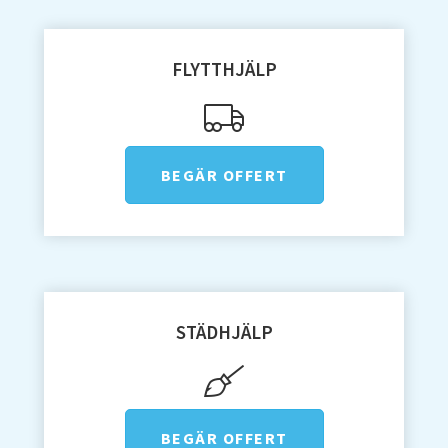
Flyttfirma Ludvika
Flyttfirma Långflytt
FLYTTHJÄLP
Flyttfirma Mariefred
Flyttfirma Motala
Flyttfirma Märsta
BEGÄR OFFERT
Flyttfirma Nacka
Flyttfirma Nora
Flyttfirma Norberg
Flyttfirma Norrköping
STÄDHJÄLP
Flyttfirma Norrtälje
Flyttfirma Nyköping
Flyttfirma Nykvarn
BEGÄR OFFERT