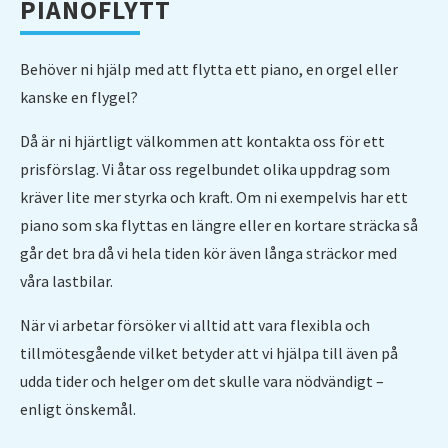
PIANOFLYTT
KONTAKT
RUT-avdrag
Företagsflytt
Köpenhamn
Städfirma Kungsör
Flyttstädning Hallsberg
Flyttfirma Södertälje
Reklamation & skadeanmälan
BEGÄR OFFERT
Integritetspolicy
Kontorsflytt
Norge
Städfirma Köping
Flyttstädning Hallstahammar
Flyttfirma Gävle
Behöver ni hjälp med att flytta ett piano, en orgel eller
Arbeta hos oss
Hyra flyttbil
Portugal
Städfirma Surahammar
Flyttstädning Kumla
kanske en flygel?
Flyttfirma Arboga
Bärhjälp
Spanien
Flyttstädning Kungsör
Flyttfirma Askersund
Då är ni hjärtligt välkommen att kontakta oss för ett
Transporter
Stockholm Oslo
Flyttstädning Köping
Flyttfirma Avesta
prisförslag. Vi åtar oss regelbundet olika uppdrag som
Bortforsling av möbler
Åland
kräver lite mer styrka och kraft. Om ni exempelvis har ett
Flyttstädning Lindesberg
Flyttfirma Borlänge
piano som ska flyttas en längre eller en kortare sträcka så
Magasinering
Internationell flyttfirma
Flyttstädning Nora
Flyttfirma Bromma
går det bra då vi hela tiden kör även långa sträckor med
Packhjälp
Flyttstädning Norberg
Flyttfirma Bålsta
våra lastbilar.
Dödsbo
Flyttstädning Sala
Flyttfirma Danderyd
När vi arbetar försöker vi alltid att vara flexibla och
Byggstädning
Flyttstädning Strängnäs
Flyttfirma Degerfors
tillmötesgående vilket betyder att vi hjälpa till även på
Fönsterputsning
Flyttstädning Örebro
udda tider och helger om det skulle vara nödvändigt –
Flyttfirma Fagersta
Företagsstädning
enligt önskemål.
Flyttfirma Falun
Golvvård