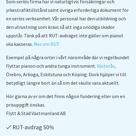
Flyttfirma Fjugesta
Som seriös firma har vi naturligtvis försäkringar och
Hemstädning
yrkestrafiktillstånd samt övriga erforderliga dokument för
Flyttfirma Flen
en seriös verksamhet. Vår personal har den utbildning och
Kontorsstädning
Flyttfirma Gnesta
den utrustning som krävs så att inga onödiga skador
Pianoflytt
Flyttfirma Gävle Stockholm
uppstår. Tänk på att RUT-avdraget inte gäller om pianot
Skolstädning
ska kasseras.
Mer om RUT.
Flyttfirma Hagfors
Slutstädning
Flyttfirma Hallsberg
Exempel på några orter i vårt närområde där vi regelbundet
Storstädning
flyttar pianon och andra tunga instrument.
Västerås,
Flyttfirma Hallstahammar
Trappstädning
Örebro, Arboga, Eskilstuna och Köping. Dock hjälper vi till
Flyttfirma Haninge
betydligt längre bort än så om det skulle vara aktuellt.
Flyttfirma Hedemora
Hör gärna av er om det finns någon fundering eller om en
Flyttfirma Huddinge
prisuppgift önskas.
Flyttfirma Hägersten
Flytt & Städ Västmanland AB
Flyttfirma Jakobsberg
RUT-avdrag 50%
Flyttfirma Järfälla