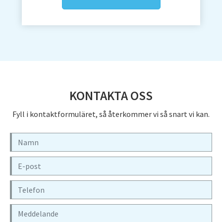
Flyttfirma Rönninge
Flyttfirma Sala
Flyttfirma Sandviken
Flyttfirma Sigtuna
Flyttfirma Skinnskatteberg
Flyttfirma Sollentuna
KONTAKTA OSS
Flyttfirma Solna
Fyll i kontaktformuläret, så återkommer vi så snart vi kan.
Flyttfirma Surahammar
Flyttfirma Säter
Flyttfirma Södermalm
Flyttfirma Tierp
Flyttfirma Trosa
Flyttfirma Täby