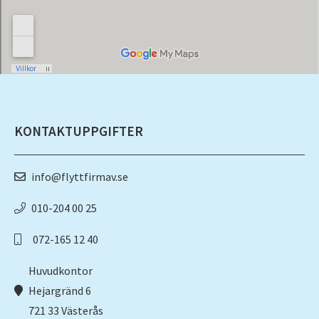
Sonja
available
on the
phone.
KONTAKTUPPGIFTER
info@flyttfirmav.se
010-204 00 25
072-165 12 40
Huvudkontor
Hejargränd 6
721 33 Västerås