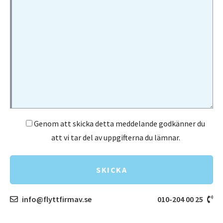
Flyttfirma Upplands-Bro
Flyttfirma Upplands Väsby
Flyttfirma Vagnhärad
Flyttfirma Vallentuna
Flyttfirma Vaxholm
Flyttfirma Vingåker
Flyttfirma Värmdö
Genom att skicka detta meddelande godkänner du
Flyttfirma Västerhaninge
att vi tar del av uppgifterna du lämnar.
Flyttfirma Åkersberga
SKICKA
Flyttfirma Åkers Styckebruk
Flyttfirma Årsta
info@flyttfirmav.se
010-204 00 25
Flyttfirma Östermalm
Flyttfirma Mälardalen