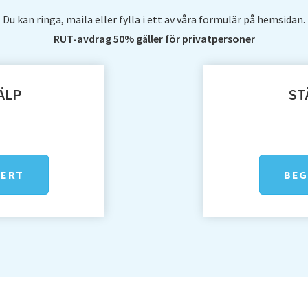
du har någon form av
Du kan ringa, maila eller fylla i ett av våra formulär på hemsidan.
-kassan,
RUT-avdrag 50% gäller för privatpersoner
n din arbetsgivare så
till rutavdrag.
ÄLP
ST
FERT
BEG