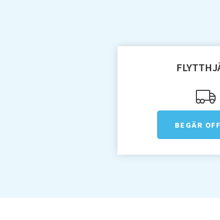
dra av. Det betyder att om 
inkomst om det så är från a
försäkringskassan eller frå
kommer du vara kvalificerad 
FLYTTHJ
BEGÄR OF