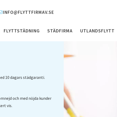
INFO@FLYTTFIRMAV.SE
FLYTTSTÄDNING
STÄDFIRMA
UTLANDSFLYTT
 med 10 dagars städgaranti.
omnejd och med nöjda kunder
ert vis.