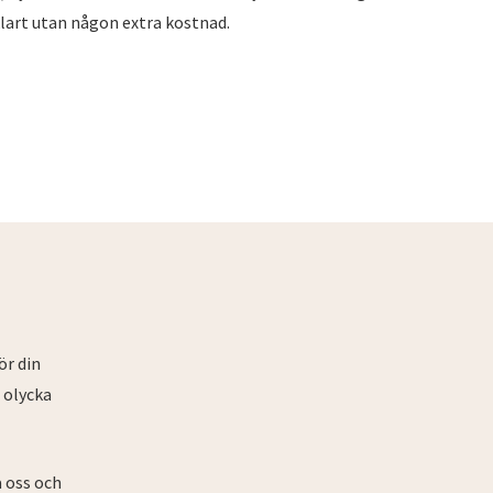
vklart utan någon extra kostnad.
ör din
n olycka
 oss och