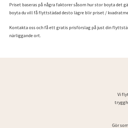
Priset baseras på några faktorer såsom hur stor boyta det gälle
boyta du vill få flyttstädad desto lägre blir priset / kvadratm
Kontakta oss och få ett gratis prisförslag på just din flyttst
närliggande ort.
Vi fl
trygghe
Gör som 