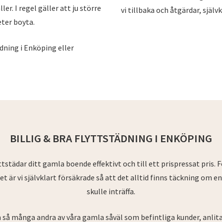
r. I regel gäller att ju större
vi tillbaka och åtgärdar, själ
eter boyta.
ädning i Enköping eller
BILLIG & BRA FLYTTSTÄDNING I ENKÖPING
yttstädar ditt gamla boende effektivt och till ett prispressat pris. F
t är vi självklart försäkrade så att det alltid finns täckning om e
skulle inträffa.
så många andra av våra gamla såväl som befintliga kunder, anlita