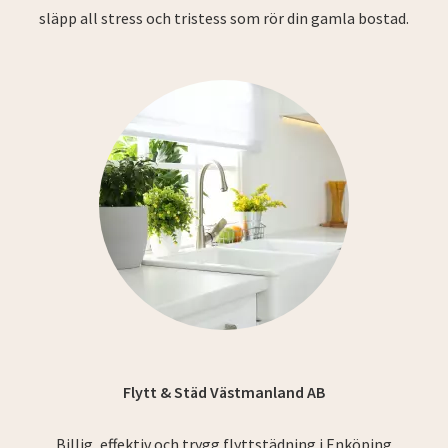
släpp all stress och tristess som rör din gamla bostad.
Flytt & Städ Västmanland AB
Billig, effektiv och trygg flyttstädning i Enköping